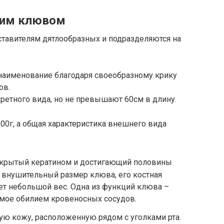
шим клювом
ставителям дятлообразных и подразделяются на
наименование благодаря своеобразному крику
ов.
ретного вида, но не превышают 60см в длину.
300г, а общая характеристика внешнего вида
окрытый кератином и достигающий половины
а внушительный размер клюва, его костная
яет небольшой вес. Одна из функций клюва –
емое обилием кровеносных сосудов.
ю кожу, расположенную рядом с уголками рта.