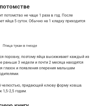
 потомстве
т потомство не чаще 1 раза в год. После
т яйца 5 суток. Обычно на 1 кладку приходится
Птица тукан в гнезде
ся поровну, поэтому яйца высиживает каждый из
 раньше 3 недели и почти 2 месяца находятся
ия глазок и появления оперения малышам
одителями.
й челюстью, придающей клюву форму ковша.
 1,5-2,5 годам.
асную книгу