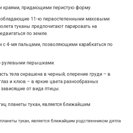
и краями, придающими перистую форму.
я, обладающие 11-ю первостепенными маховыми
полета туканы предпочитают парировать на
едвигаться по земле.
и с 4-мя пальцами, позволяющими карабкаться по
-ю рулевыми перышками.
сть тела окрашена в черный; оперение груди – в
глаз и клюв – в яркие цвета разнообразных
 зависящие от вида птицы.
 планеты тукан, является ближайшим родственником дятла