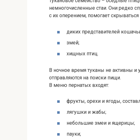
Тукановое семейство – оседлые птиц
немногочисленные стаи. Они редко сп
с их оперением, помогает скрываться 
диких представителей кошачьи
змей;
хищных птиц.
В ночное время туканы не активны и 
отправляются на поиски пищи.
В меню пернатых входят:
фрукты, орехи и ягоды, соста
лягушки и жабы;
небольшие змеи и ящерицы;
пауки;