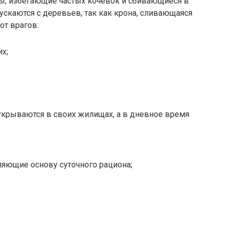
ы, избегающие частых кочевок и сбивающиеся в
ускаются с деревьев, так как крона, сливающаяся
от врагов:
х;
укрываются в своих жилищах, а в дневное время
вляющие основу суточного рациона;