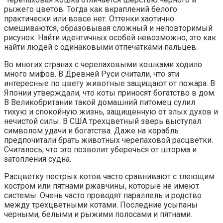
рыжего цветов. Тогда как вкраплений белого
практически или вовсе нет. Оттенки хаотично
смешиваются, образовывая сложный и неповторимый
рисунок. Найти идентичных особей невозможно, это как
найти людей с одинаковыми отпечатками пальцев.
Во многих странах с черепаховыми кошками ходило
много мифов. В Древней Руси считали, что эти
интересные по цвету животные защищают от пожара. В
Японии утверждали, что коты приносят богатство в дом.
В Великобритании такой домашний питомец сулил
тихую и спокойную жизнь, защищенную от злых духов и
нечистой силы. В США трехцветный зверь выступал
символом удачи и богатства. Даже на корабль
предпочитали брать животных черепаховой расцветки.
Считалось, что это позволит уберечься от шторма и
затопления судна.
Расцветку пестрых котов часто сравнивают с тлеющим
костром или пятнами ржавчины, которые не имеют
системы. Очень часто проводят параллель и родство
между трехцветными котами. Последние усыпаны
черными, белыми и рыжими полосами и пятнами.